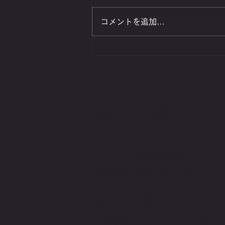
コメントを追加…
現在の職場でペーペーから部
長になりました😜【東北暮ら
し❤️】
お問い合わせ
いつでもお気軽に
​お問い合わせください
waris0222@outlook.com
Towada City, Aomori Pref.