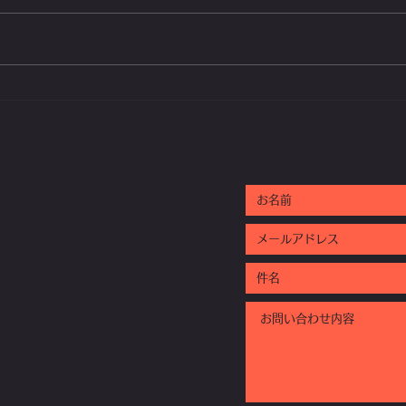
物件を買って焼山ピーポーに
やば
🏞️【東北暮らし❤️】
末」
た‼