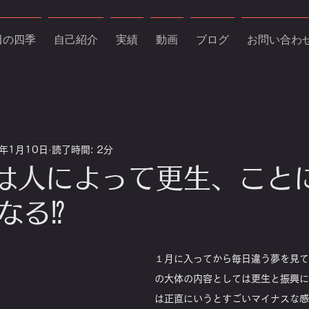
田の四季
自己紹介
実績
動画
ブログ
お問い合わ
4年1月10日
読了時間: 2分
年は人によって更生、こと
る⁉️
１月に入ってから毎日違う夢を見て
の大体の内容としては更生と振興に
は正直にいうとすごいマイナスな感