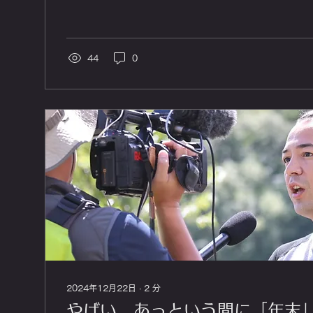
44
0
2024年12月22日
∙
2
分
やばい、あっという間に「年末」