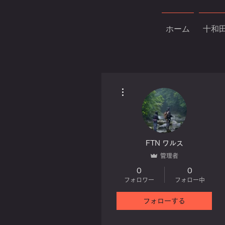
ホーム
十和
その他
FTN ワルス
管理者
0
0
フォロワー
フォロー中
フォローする