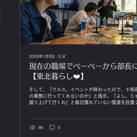
2025年1月5日
∙
3
分
現在の職場でペーペーから部長に
【東北暮らし❤️】
そして、「ワルス、イベントが終わったので、十和
の業務に行ってくれないのか」と指示、「よし、じ
盛り上げて行くわ」と毎日慣れていない雪道を往復
勤、特に、奥入瀬渓流は半分滑りながら雪道通勤の
しんでた☺️。
86
0